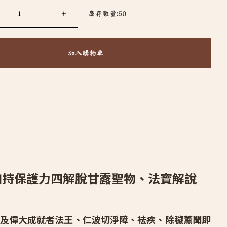
1
＋
庫存數量:50
加入購物車
加持保護力四解脫甘露聖物、法寶解說
及偉大成就者法王、仁波切淨障、袪疾、除穢薰聞即