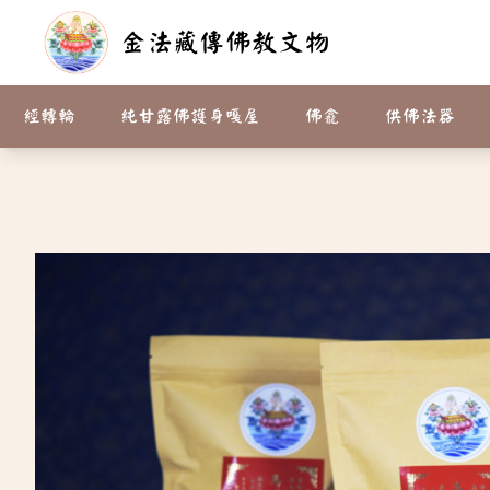
金法藏傳佛教文物
請先登入
經轉輪
純甘露佛護身嘎屋
佛龕
供佛法器
產品介紹
咒牌
彩繪.貼金.純銅.合金 佛像
寶瓶
請供臥香
護身嘎屋
小佛龕嘎屋