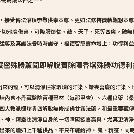
接受傳法灌頂恭敬供奉本尊、更如法修持儀軌觀想本尊
一切邪魔傷害，可降服煩惱、蘊、天子、死等四魔，破無
猛尊及其護法眷時時護守，福德智慧壽命增上，功德利益
藏密殊勝薰聞即解脫寶除障香塔殊勝功德利
來的煙，可以清淨住家環境的汙染、婚喪喜慶的汙染、
塔內含不丹藏醫院百種藥材（每那甲查）、六種良藥（桑
四大教派極珍貴四解脫無修成佛甘露法藥，和最重要藏傳
、神、精靈也清淨自身的一切障礙歡喜高興，尤其更清淨
出來的煙如上千種供品，不只布施給神、 鬼、精靈，同