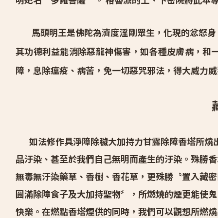
馬頭明王是佛陀為濟度淫剛眾生，化現的忿怒身，
其功德利益能消除惡龍神傷害，如各種皮膚病，和
障，息除瘟疫、病苦，免一切惡咒邪法，得大威力威
如法修作具淨障除穢大加持力甘露除障香塔所燒出
品汙染、甚至於我們自己無明而產生的汙染。殊勝香
無毒無汙染藥草、香樹、香花草，更殊勝〝置入藏密
圓滿除障食子及大加持聖物〞，所燃燒的煙更能使鬼
快樂。在燃點香塔煙供的同時，我們可以觀想所燃燒