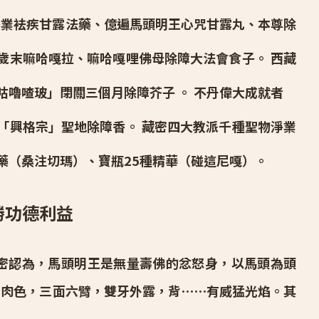
淨業袪疾甘露法藥、億遍馬頭明王心咒甘露丸、本尊除
歲末嘛哈嘎拉、嘛哈嘎哩佛母除障大法會食子。 西藏
師咕嚕喳玻」閉關三個月除障芥子 。 不丹偉大成就者
「興格宗」聖地除障香。 藏密四大教派千種聖物淨業
藥（桑注切瑪）、寶瓶25種精華（碰這尼嘎）。
勝
功德利益
密認為，馬頭明王是無量壽佛的忿怒身，以馬頭為頭
赤肉色，三面六臂，雙牙外露，背⋯⋯有威猛光焰。其