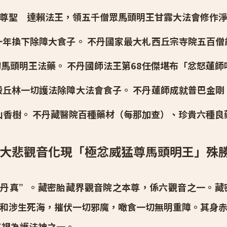
尊聖 達賴法王，領五千僧眾馬頭明王甘露大法會修作
一年換下除障大食子。 不丹國家最大札西丘宗寺院五百僧
馬頭明王法藥。 不丹國師法王第68任傑堪布「忿怒蓮
殿丘林一切護法除障大法會食子。 不丹蓮師成就普巴金剛
山香樹。 不丹藏醫院百種藥材（每那加查）、珍貴六種良
 大悲觀音化現「極忿威猛尊馬頭明王」殊
“丹真”。藏密胎藏界觀音院之本尊，係六觀音之一。藏
和涉生死海，摧伏一切邪魔，噉食一切無明重障。其身
尊視為護法神之一。