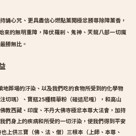
持誦心咒、更具盡信心燃點薰聞極忿勝尊除障薰香，
始來的無明重障，降伏羅剎、鬼神、天龍八部一切魔
最勝無比。
益
墳地葬場的汙染、以及我們吃的食物所受到的化學物
注切瑪）、寶瓶25種精華粉（碰這尼嘎），和高山
佛教西藏、印度、不丹大佛寺極忿本尊大法會，加持
我們身上的疾病和所受的一切汙染，使我們得到平安
時也上供三寶（佛、法、僧）三根本（上師、本尊、