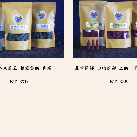
八大龍王 甘露雲供 香塔
藏密蓮師 日哦商卻 上供、
NT 370
NT 335