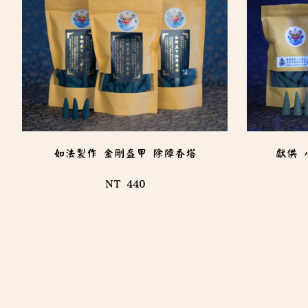
如法製作 金剛盔甲 除障香塔
獻供 
NT 440