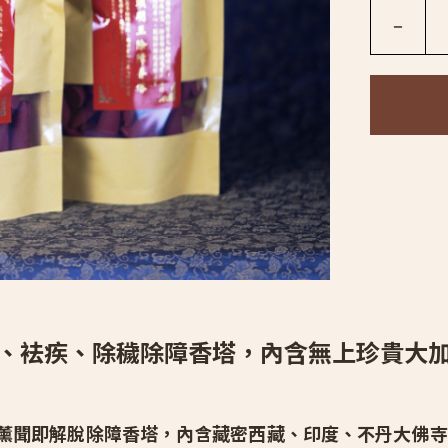
－
、袪疾、除穢除障香塔，內含
無上珍貴大
薰聞即解脫除障香塔，
內含藏密西藏、印度、不丹大佛寺