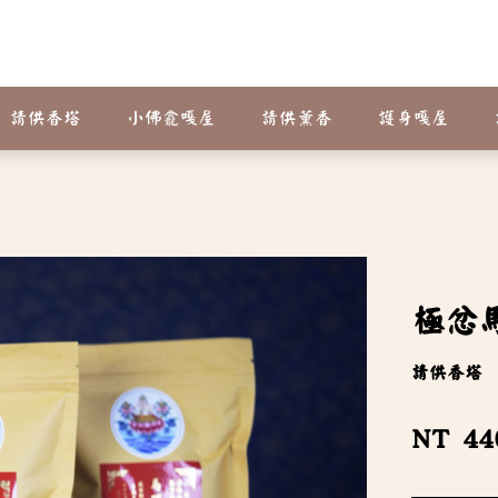
請供香塔
小佛龕嘎屋
請供薰香
護身嘎屋
極忿
請供香塔
NT 44