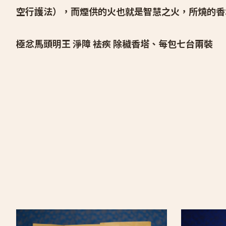
空行護法），而煙供的火也就是智慧之火，所燒的香
極忿馬頭明王 淨障 袪疾 除穢香塔、
每包七台兩裝