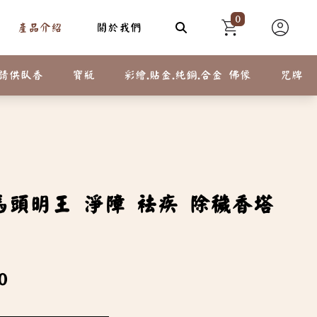
0
產品介紹
關於我們
請供臥香
寶瓶
彩繪.貼金.純銅.合金 佛像
咒牌
馬頭明王 淨障 袪疾 除穢香塔
0