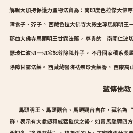
解脫大加持保護力聖物法寶為：南印度色拉傑大佛寺
障食子、芥子。 西藏色拉大佛寺大殿主尊馬頭明王
那曲大佛寺馬頭明王甘露法藥。 尊貴的 南開仁波切
瑟玻仁波切一切忿怒尊除障芥子。 不丹國家積系桑
除障甘露法藥。 西藏藏醫院袪疾珍貴藥香。 西康高
藏傳佛教
馬頭明王、馬頭觀音、馬頭觀音自在，藏名為
飾，表示有大忿怒和威猛摧伏之勢。如寶馬馳騁四方
明妃名“多羅菩薩”。 格魯派的上、下密院將此本