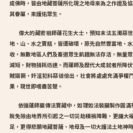
成佛時，皆由地藏菩薩所化現之地母來為之作證及協
其眷屬，來護佑眾生。
偉大的藏密祖師蓮花生大士，預知末法五濁惡世
地、山、水之寶瓶，皆遭破壞，原先自然豐富地、水
收，無數地區人們及畜道眾生飢餓無法存活，無量眾
減短，財物損耗迅速。而蓮師及歷代大成就者所降伏
賊猖獗，奸淫犯科惡徒倍出，社會將處處充滿爭權
果，現世即嚐盡苦楚。
依循蓮師巖傳法寶藏中，如理如法裝臟製作圓滿
脫免除由地界所引起之一切災劫橫禍障難，更讓大
足，更得悲願地藏菩薩、地母及一切大護法土地神時