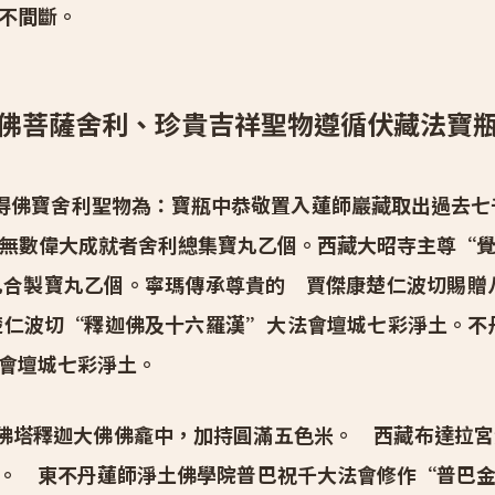
不間斷。
佛菩薩舍利、珍貴吉祥聖物遵循伏藏法寶
得佛寶舍利聖物為：寶瓶中恭敬置入蓮師巖藏取出過去七
無數偉大成就者舍利總集寶丸乙個。西藏大昭寺主尊“
合製寶丸乙個。寧瑪傳承尊貴的 賈傑康楚仁波切賜贈
仁波切“釋迦佛及十六羅漢”大法會壇城七彩淨土。不
會壇城七彩淨土。
塔釋迦大佛佛龕中，加持圓滿五色米。 西藏布達拉宮
。 東不丹蓮師淨土佛學院普巴祝千大法會修作“普巴