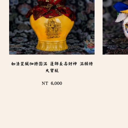
如法裝臟加持圓滿 蓮師長壽財神 滿願特
大寶瓶
NT 6,000