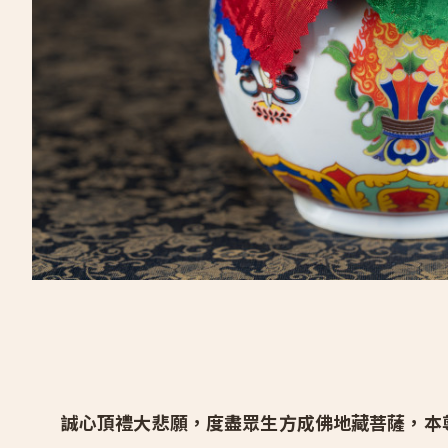
純甘露佛護身嘎屋
請供香塔
請供薰香
佛龕
經轉輪
供佛法器
請供度母法本
維修、訂製
關於我們
誠心頂禮大悲願，度盡眾生方成佛地藏菩薩，本