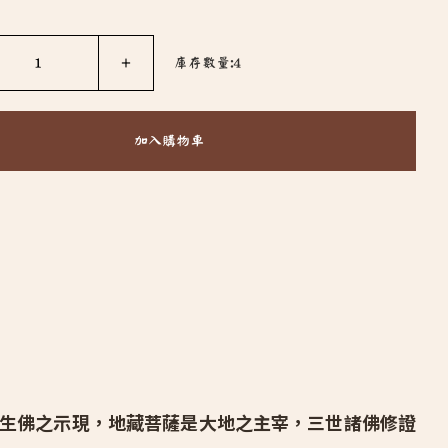
1
＋
庫存數量:4
加入購物車
生佛之示現，地藏菩薩是大地之主宰，三世諸佛修證