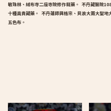
敏珠林、絨布寺二座寺院修作龍藥。 不丹藏醫院10
十種高貴藏藥。 不丹蓮師興格宗、貝浪大兩大聖地
五色布。