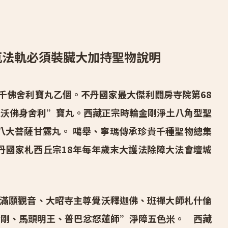
瓶法軌必須裝臟大加持聖物說明
千佛舍利寶丸乙個。不丹國家最大傑利關房寺院第68
覺沃佛身舍利”寶丸。西藏正宗時輪金剛淨土八角型聖
八大菩薩甘露丸。 噶舉、寧瑪傳承珍貴千種聖物總集
丹國家札西丘宗18年每年歲末大護法除障大法會壇城
滿願觀音、大昭寺主尊覺沃釋迦佛、班禪大師札什倫
金剛、馬頭明王、普巴忿怒蓮師”淨障五色米。 西藏