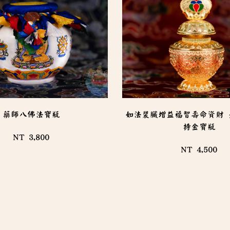
藥師八佛法寶瓶
如法裝臟增益福智壽命資財 
持金寶瓶
NT 3,800
NT 4,500