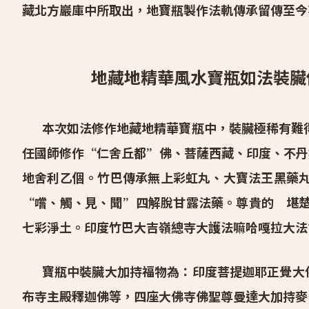
藏北方巖庫中所取出，地寶瓶製作法軌傳承留傳至今
地藏地精華風水寶瓶如法裝臟
本次如法修作地藏地精華寶瓶中，裝臟極稀有難
任國師修作“仁舍丘都”佛、菩薩西藏、印度、不丹
地舍利乙個。竹巴傳承無上彩虹丸、大寶法王黑藥丸
“嚐、觸、見、聞”四解脫甘露法藥。尊貴的 堪楚
七彩淨土。印度竹巴大吉嶺總寺大護法嘛哈嘎拉大法
寶瓶中裝臟大加持福物為：印度菩提迦耶正覺大佛
布寺主殿釋迦佛等，四座大佛寺佛聖尊曼達大加持麥