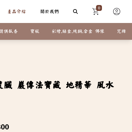
0
產品介紹
關於我們
請供臥香
寶瓶
彩繪.貼金.純銅.合金 佛像
咒牌
裝臟 巖傳法寶藏 地精華 風水
800