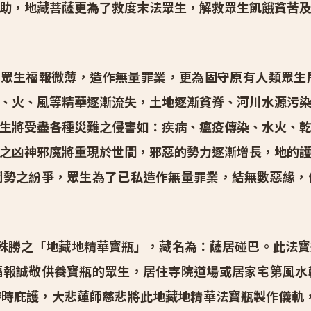
助，地藏菩薩更為了救度末法眾生，解救眾生飢餓貧苦
眾生福報微薄，造作無量罪業，更為固守原有人類眾生
、火、風等精華逐漸流失，土地逐漸貧脊、河川水源污
生將受盡各種災難之侵害如：疾病、瘟疫傳染、水火、
之凶神邪魔將重現於世間，邪惡的勢力逐漸增長，地的
鬥勢之紛爭，眾生為了已私造作無量罪業，結無數惡緣，
殊勝之「地藏地精華寶瓶」，藏名為：薩居碰巴。此法寶
福報誠敬供養寶瓶的眾生，居住寺院道場或居家宅第風水
時庇護，大悲蓮師慈悲將此地藏地精華法寶瓶製作儀軌