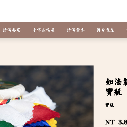
請供香塔
小佛龕嘎屋
請供薰香
護身嘎屋
如法
寶瓶
寶瓶
NT 3,