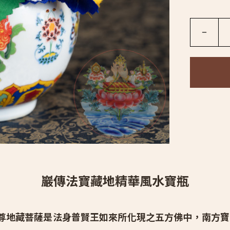
－
巖傳法寶藏地精華風水寶瓶
尊地藏菩薩是法身普賢王如來所化現之五方佛中，南方寶