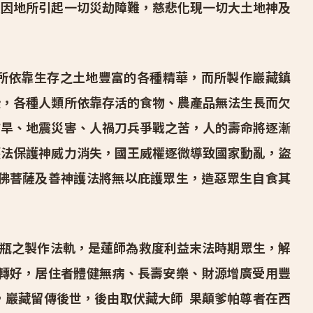
及因地所引起一切災劫障難，慈悲化現一切大土地神及
所依靠生存之土地豐富的各種精華，而所製作巖藏鎮
染，各種人類所依靠存活的食物、農產品無法生長而欠
乾旱、地震災害、人禍刀兵爭戰之苦，人的壽命將逐漸
護法保護神威力消失，國王威權逐微導致國家動亂，盜
佛菩薩及善神護法將無以庇護眾生，造惡眾生自食其
瓶之製作法軌，是蓮師為救度利益末法時期眾生，解
轉好，居住者體健無病、長壽安樂、財源增廣受用豐
，巖藏留傳後世，後由取伏藏大師 果顛爹帕尊者在西