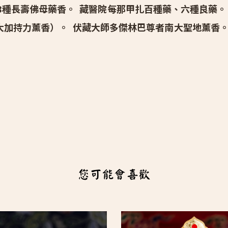
8種長壽佛母藥香。 藏醫院每那甲扎百種藥、六種良藥
大加持力薰香）。 伏藏大師多傑林巴尊者南大聖地薰香。
您可能會喜歡