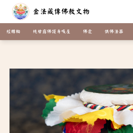
金法藏傳佛教文物
請先登入
經轉輪
純甘露佛護身嘎屋
佛龕
供佛法器
產品介紹
咒牌
彩繪.貼金.純銅.合金 佛像
寶瓶
請供臥香
護身嘎屋
小佛龕嘎屋