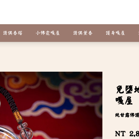
請供香塔
小佛龕嘎屋
請供薰香
護身嘎屋
免墮
嘎屋
純甘露佛
NT 2,