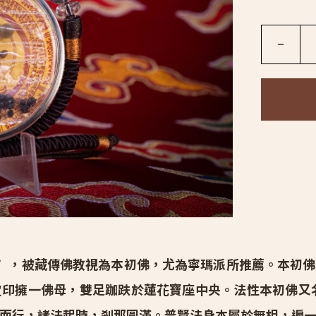
－
，被藏傳佛教視為本初佛，尤為寧瑪派所推薦。本初佛
定印擁一佛母，雙足跏趺於蓮花寶座中央。
法性本初佛又
而行，諸法起時，剎那圓滿。普賢法身本屬於無相，遍