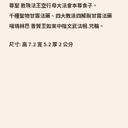
尊聖 敦珠法王空行母大法會本尊食子。
千種聖物甘露法藥、四大教派四解脫甘露法藥
噶瑪林巴 普賢王如來中陰文武法相.咒輪。
尺寸: 高 7.2 寛 5.2 厚 2 公分