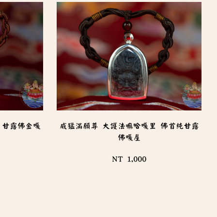
 甘露佛金嘎
威猛滿願尊 大護法嘛哈嘎里 佛首純甘露
佛嘎屋
NT 1,000