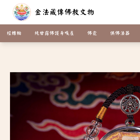
金法藏傳佛教文物
請先登入
經轉輪
純甘露佛護身嘎屋
佛龕
供佛法器
產品介紹
咒牌
彩繪.貼金.純銅.合金 佛像
寶瓶
請供臥香
護身嘎屋
小佛龕嘎屋