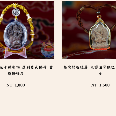
派千種聖物 摩利支天佛母 甘
極忿怒威猛尊 大護法資瑪拉
露佛嘎屋
屋
NT 1,800
NT 1,500