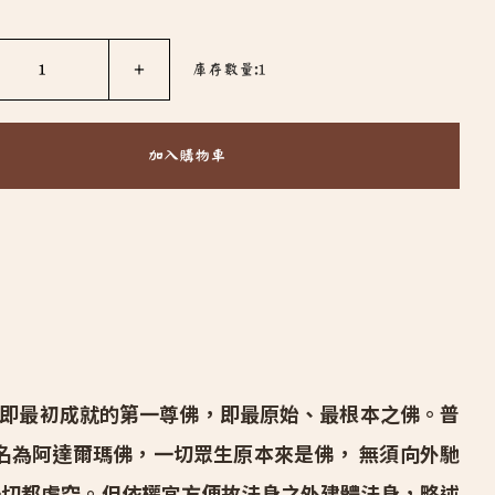
1
＋
庫存數量:1
加入購物車
即最初成就的第一尊佛，即最原始、最根本之佛。
普
名為阿達爾瑪佛，一切眾生原本來是佛， 無須向外馳
一切都虛空。
但依權宜方便故法身之外建體法身，略述