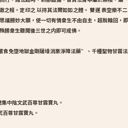
瑩澈之相。定印之 以持其法爾如如之體。 雙運 表空樂
思議勝妙大願，使一切有情衆生不由自主，超脫輪回，
殊勝衆生聽聞後三世之内即可成佛。
食免墮地獄金剛薩埵消業淨障法藥”、千種聖物甘露法
總集中陰文武百尊甘露寶丸。
文武百尊甘露寶丸。