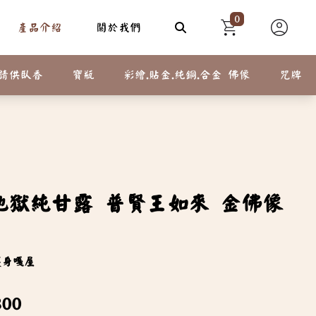
0
產品介紹
關於我們
請供臥香
寶瓶
彩繪.貼金.純銅.合金 佛像
咒牌
地獄純甘露 普賢王如來 金佛像
護身嘎屋
800