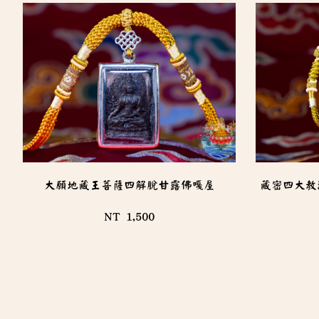
大願地藏王菩薩四解脫甘露佛嘎屋
藏密四大教
NT 1,500