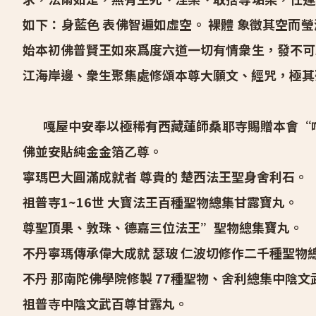
如下：身藍色 表佛智遍如虛空。 裸體 象徵其空而
始本初佛普賢王如來爲度六道一切有情衆生，發不可
江海岸邊、衆生聚集處修頌本尊大願文、經咒，極其
嘎屋中安奉以極稀有西藏蓮師桑耶寺賜贈本會“嚐
佛並安貼純金金箔乙尊。
寧瑪巴大圓滿成就者 尊貴的 楚西法王聖身舍利石。
祖普寺1~16世 大寶法王百種聖物總集甘露寶丸。
尊聖頂果、敦珠、德嘉三位法王”聖物總集寶丸。
不丹寧瑪傳承偉大成就 瑟玻 仁波切修作二千種聖物
不丹 那南陀佛學院修製 77種聖物、舍利總集中陰
祖普寺中陰文武百尊甘露丸。