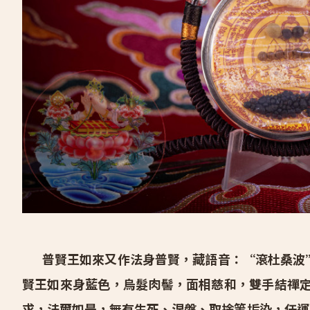
純甘露佛護身嘎屋
請供香塔
請供薰香
佛龕
經轉輪
供佛法器
請供度母法本
維修、訂製
關於我們
普賢王如來又作法身普賢，藏語音：“滾杜桑波”
賢王如來身藍色，烏髮肉髻，面相慈和，雙手結禪
求，法爾如是，無有生死、涅槃、取捨等垢染，任運